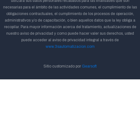
utilizará sus datos personales recabados para las finalidades que son
necesarias para el ámbito de las actividades comunes, el cumplimiento de las
obligaciones contractuales, el cumplimiento de los procesos de operación,
administrativos y/o de capacitación, o bien aquellos datos que la ley obliga a
recopilar. Para mayor información acerca del tratamiento, actualizaciones de
nuestro aviso de privacidad y como puede hacer valer sus derechos, usted
puede acceder al aviso de privacidad integral a través de
www.3sautomatizacion.com
Sitio customizado por
Gearsoft