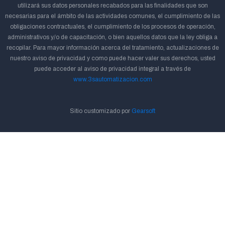
utilizará sus datos personales recabados para las finalidades que son
necesarias para el ámbito de las actividades comunes, el cumplimiento de las
obligaciones contractuales, el cumplimiento de los procesos de operación,
administrativos y/o de capacitación, o bien aquellos datos que la ley obliga a
recopilar. Para mayor información acerca del tratamiento, actualizaciones de
nuestro aviso de privacidad y como puede hacer valer sus derechos, usted
puede acceder al aviso de privacidad integral a través de
www.3sautomatizacion.com
Sitio customizado por
Gearsoft