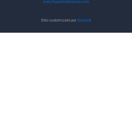
www.3sautomatizacion.com
Sitio customizado por
Gearsoft