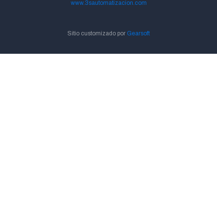
www.3sautomatizacion.com
Sitio customizado por
Gearsoft