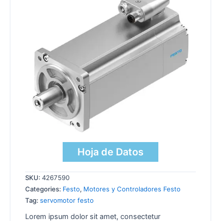
Hoja de Datos
SKU:
4267590
Categories:
Festo
,
Motores y Controladores Festo
Tag:
servomotor festo
Lorem ipsum dolor sit amet, consectetur