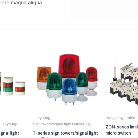
lore magna aliqua.
Hanyoung
,
Hanyoung
,
limit/m
t Hanyoung
sign towers/signal light Hanyoung
ZCN-series limi
gnal light
T-series sign towers/signal light
micro switch