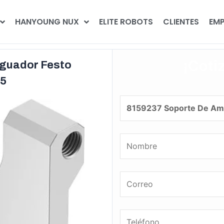
HANYOUNG NUX
ELITE ROBOTS
CLIENTES
EMP
¡Coti
iguador Festo
5