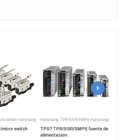
icro switch Hanyoung
Hanyoung
,
TPR/SSR/SMPS Hanyoung
Hanyoung
,
TP
t/micro switch
TPS? TPR/SSR/SMPS fuente de
TPR-3P TP
alimentacion
regulador de 