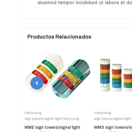
eiusmod tempor incididunt ut labore et do
Productos Relacionados
anyoung
Hanyoung
,
Hanyoung
,
sign towers/signal light Hanyoung
sign towers/signal ligh
er digital
WME sign towers/signal light
WMS sign towers/si