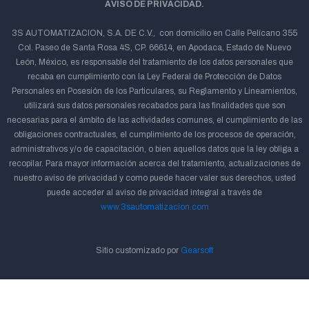
AVISO DE PRIVACIDAD.
3S AUTOMATIZACION, S.A. DE C.V., con domicilio en Calle Pelícano 355
Col. Paseo de Santa Rosa 4S, CP. 66614, en Apodaca, Estado de Nuevo
León, México, es responsable del tratamiento de los datos personales que
recaba en cumplimiento con la Ley Federal de Protección de Datos
Personales en Posesión de los Particulares, su Reglamento y Lineamientos,
utilizará sus datos personales recabados para las finalidades que son
necesarias para el ámbito de las actividades comunes, el cumplimiento de las
obligaciones contractuales, el cumplimiento de los procesos de operación,
administrativos y/o de capacitación, o bien aquellos datos que la ley obliga a
recopilar. Para mayor información acerca del tratamiento, actualizaciones de
nuestro aviso de privacidad y como puede hacer valer sus derechos, usted
puede acceder al aviso de privacidad integral a través de
www.3sautomatizacion.com
Sitio customizado por
Gearsoft