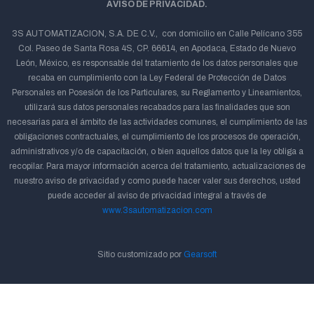
AVISO DE PRIVACIDAD.
3S AUTOMATIZACION, S.A. DE C.V., con domicilio en Calle Pelícano 355
Col. Paseo de Santa Rosa 4S, CP. 66614, en Apodaca, Estado de Nuevo
León, México, es responsable del tratamiento de los datos personales que
recaba en cumplimiento con la Ley Federal de Protección de Datos
Personales en Posesión de los Particulares, su Reglamento y Lineamientos,
utilizará sus datos personales recabados para las finalidades que son
necesarias para el ámbito de las actividades comunes, el cumplimiento de las
obligaciones contractuales, el cumplimiento de los procesos de operación,
administrativos y/o de capacitación, o bien aquellos datos que la ley obliga a
recopilar. Para mayor información acerca del tratamiento, actualizaciones de
nuestro aviso de privacidad y como puede hacer valer sus derechos, usted
puede acceder al aviso de privacidad integral a través de
www.3sautomatizacion.com
Sitio customizado por
Gearsoft