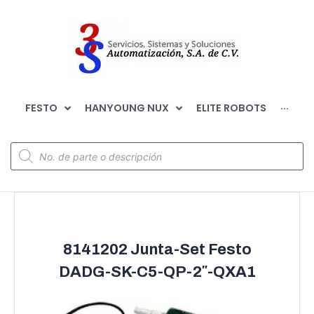
FESTO
HANYOUNG NUX
ELITE ROBOTS
···
8141202 Junta-Set Festo
DADG-SK-C5-QP-2″-QXA1