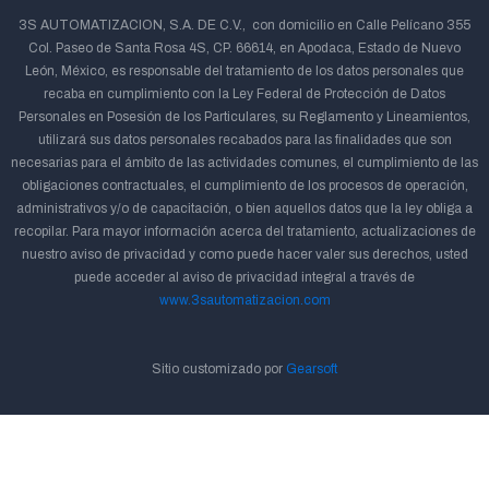
3S AUTOMATIZACION, S.A. DE C.V., con domicilio en Calle Pelícano 355
Col. Paseo de Santa Rosa 4S, CP. 66614, en Apodaca, Estado de Nuevo
León, México, es responsable del tratamiento de los datos personales que
recaba en cumplimiento con la Ley Federal de Protección de Datos
Personales en Posesión de los Particulares, su Reglamento y Lineamientos,
utilizará sus datos personales recabados para las finalidades que son
necesarias para el ámbito de las actividades comunes, el cumplimiento de las
obligaciones contractuales, el cumplimiento de los procesos de operación,
administrativos y/o de capacitación, o bien aquellos datos que la ley obliga a
recopilar. Para mayor información acerca del tratamiento, actualizaciones de
nuestro aviso de privacidad y como puede hacer valer sus derechos, usted
puede acceder al aviso de privacidad integral a través de
www.3sautomatizacion.com
Sitio customizado por
Gearsoft