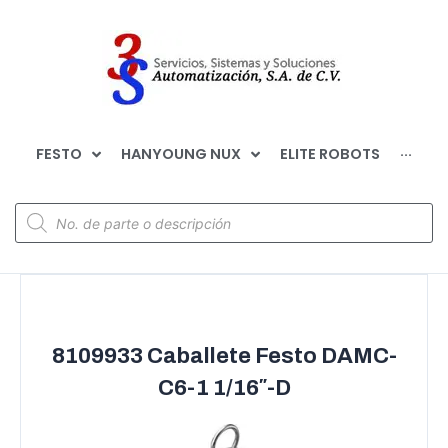
FESTO
HANYOUNG NUX
ELITE ROBOTS
···
8109933 Caballete Festo DAMC-
C6-1 1/16″-D