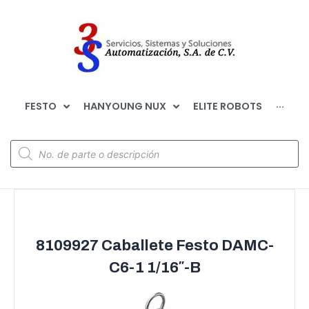
FESTO
HANYOUNG NUX
ELITE ROBOTS
···
8109927 Caballete Festo DAMC-
C6-1 1/16″-B