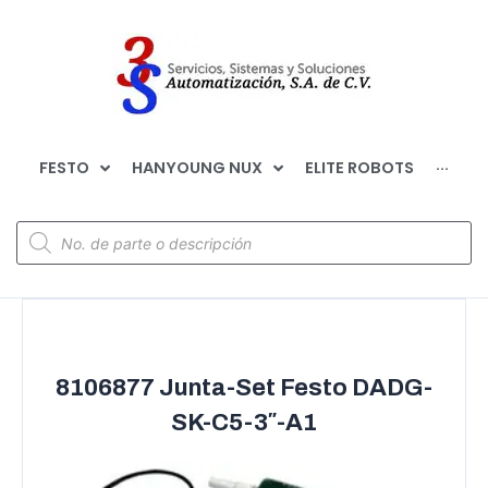
FESTO
HANYOUNG NUX
ELITE ROBOTS
···
8106877 Junta-Set Festo DADG-
SK-C5-3″-A1