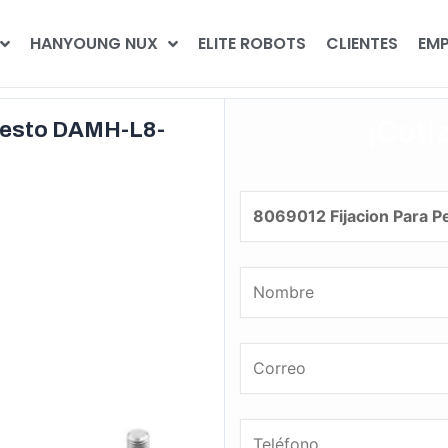
HANYOUNG NUX
ELITE ROBOTS
CLIENTES
EMP
¡Coti
 Festo DAMH-L8-