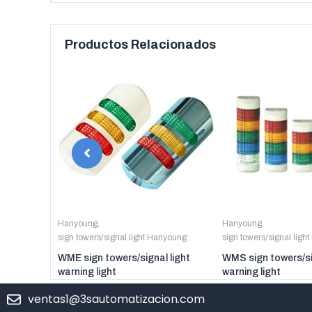
Productos Relacionados
anyoung
Hanyoung
,
Hanyoung
,
sign towers/signal light Hanyoung
sign towers/signal ligh
er digital
WME sign towers/signal light
WMS sign towers/si
warning light
warning light
ventas1@3sautomatizacion.com