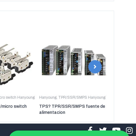
icro switch Hanyoung
Hanyoung
,
TPR/SSR/SMPS Hanyoung
Hanyoung
,
TP
t/micro switch
TPS? TPR/SSR/SMPS fuente de
TPR-3P TP
alimentacion
regulador de 
tres fases