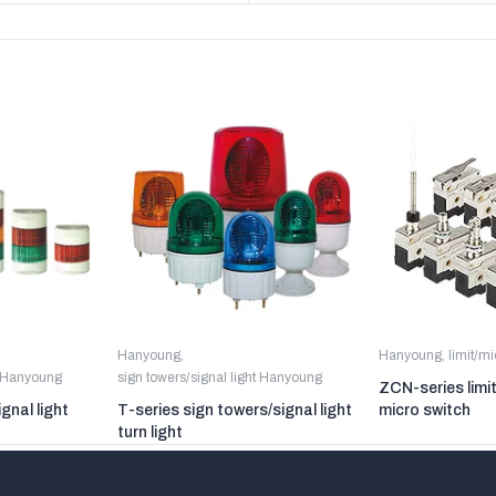
Hanyoung
,
Hanyoung
,
limit/m
t Hanyoung
sign towers/signal light Hanyoung
ZCN-series limi
gnal light
T-series sign towers/signal light
micro switch
turn light