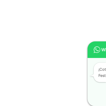
¡Cot
Fes