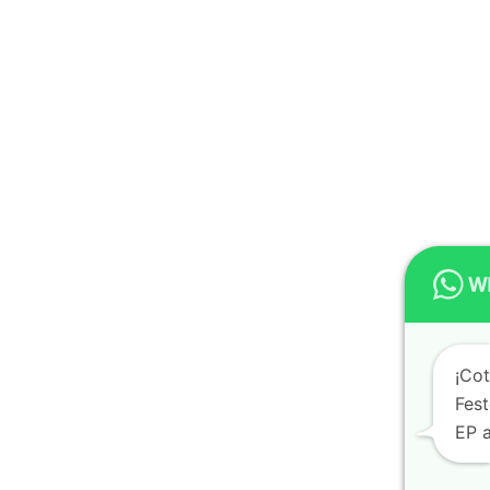
¡Co
Fes
EP a