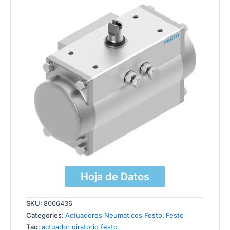
Hoja de Datos
SKU:
8066436
Categories:
Actuadores Neumaticos Festo
,
Festo
Tag:
actuador giratorio festo