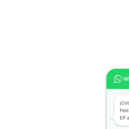
¡Co
Fes
EP a