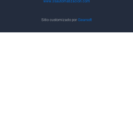
www.3sautomatizacion.com
Sitio customizado por
Gearsoft