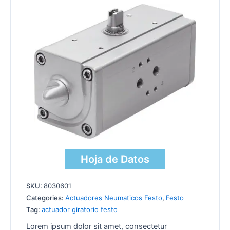
Hoja de Datos
SKU:
8030601
Categories:
Actuadores Neumaticos Festo
,
Festo
Tag:
actuador giratorio festo
Lorem ipsum dolor sit amet, consectetur