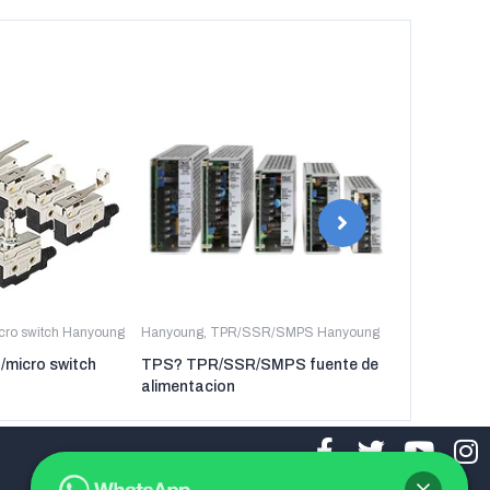
icro switch Hanyoung
Hanyoung
,
TPR/SSR/SMPS Hanyoung
Hanyoung
,
TP
t/micro switch
TPS? TPR/SSR/SMPS fuente de
TPR-3P TP
alimentacion
regulador de 
tres fases