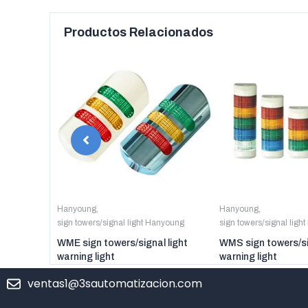
Productos Relacionados
anyoung
Hanyoung
,
Hanyoung
,
sign towers/signal light Hanyoung
sign towers/signal ligh
er digital
WME sign towers/signal light
WMS sign towers/si
warning light
warning light
ventas1@3sautomatizacion.com