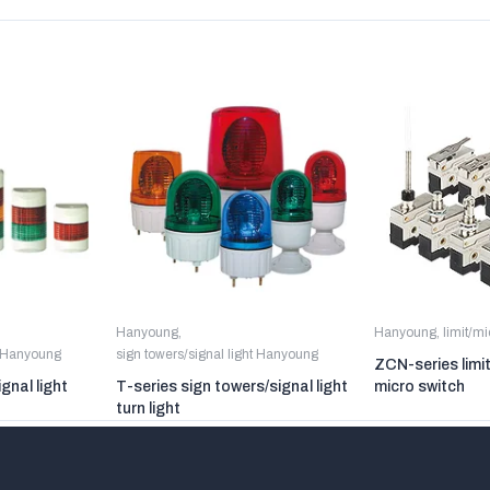
Hanyoung
,
Hanyoung
,
limit/m
t Hanyoung
sign towers/signal light Hanyoung
ZCN-series limi
gnal light
T-series sign towers/signal light
micro switch
turn light