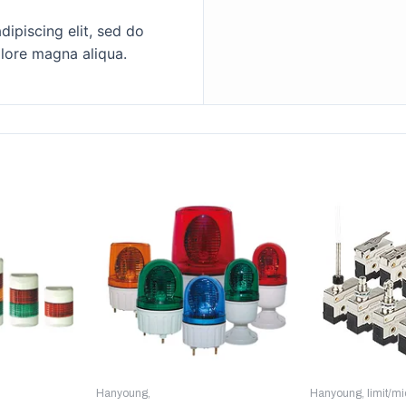
ipiscing elit, sed do
lore magna aliqua.
Hanyoung
,
Hanyoung
,
limit/m