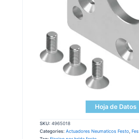
Hoja de Datos
SKU:
4965018
Categories:
Actuadores Neumaticos Festo
,
Fes
Tag:
fijacion por brida festo