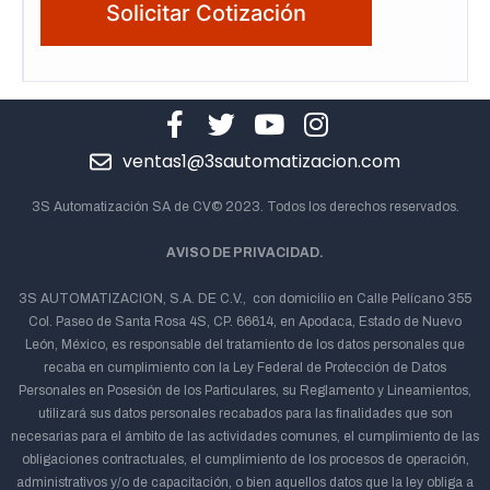
ventas1@3sautomatizacion.com
3S Automatización SA de CV© 2023. Todos los derechos reservados.
AVISO DE PRIVACIDAD.
3S AUTOMATIZACION, S.A. DE C.V., con domicilio en Calle Pelícano 355
Col. Paseo de Santa Rosa 4S, CP. 66614, en Apodaca, Estado de Nuevo
León, México, es responsable del tratamiento de los datos personales que
recaba en cumplimiento con la Ley Federal de Protección de Datos
Personales en Posesión de los Particulares, su Reglamento y Lineamientos,
utilizará sus datos personales recabados para las finalidades que son
necesarias para el ámbito de las actividades comunes, el cumplimiento de las
obligaciones contractuales, el cumplimiento de los procesos de operación,
administrativos y/o de capacitación, o bien aquellos datos que la ley obliga a