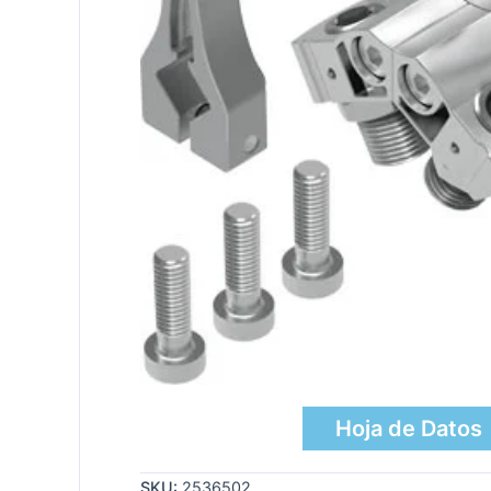
Hoja de Datos
SKU:
2536502