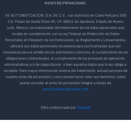
AVISO DE PRIVACIDAD.
3S AUTOMATIZACION, S.A. DE C.V., con domicilio en Calle Pelícano 355
Col. Paseo de Santa Rosa 4S, CP. 66614, en Apodaca, Estado de Nuevo
León, México, es responsable del tratamiento de los datos personales que
recaba en cumplimiento con la Ley Federal de Protección de Datos
Personales en Posesión de los Particulares, su Reglamento y Lineamientos,
utilizará sus datos personales recabados para las finalidades que son
necesarias para el ámbito de las actividades comunes, el cumplimiento de las
obligaciones contractuales, el cumplimiento de los procesos de operación,
administrativos y/o de capacitación, o bien aquellos datos que la ley obliga a
recopilar. Para mayor información acerca del tratamiento, actualizaciones de
nuestro aviso de privacidad y como puede hacer valer sus derechos, usted
puede acceder al aviso de privacidad integral a través de
www.3sautomatizacion.com
Sitio customizado por
Gearsoft