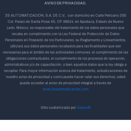
AVISO DE PRIVACIDAD.
3S AUTOMATIZACION, S.A. DE C.V., con domicilio en Calle Pelícano 355
Col. Paseo de Santa Rosa 4S, CP. 66614, en Apodaca, Estado de Nuevo
León, México, es responsable del tratamiento de los datos personales que
recaba en cumplimiento con la Ley Federal de Protección de Datos
Personales en Posesión de los Particulares, su Reglamento y Lineamientos,
utilizará sus datos personales recabados para las finalidades que son
necesarias para el ámbito de las actividades comunes, el cumplimiento de las
obligaciones contractuales, el cumplimiento de los procesos de operación,
administrativos y/o de capacitación, o bien aquellos datos que la ley obliga a
recopilar. Para mayor información acerca del tratamiento, actualizaciones de
nuestro aviso de privacidad y como puede hacer valer sus derechos, usted
puede acceder al aviso de privacidad integral a través de
www.3sautomatizacion.com
Sitio customizado por
Gearsoft