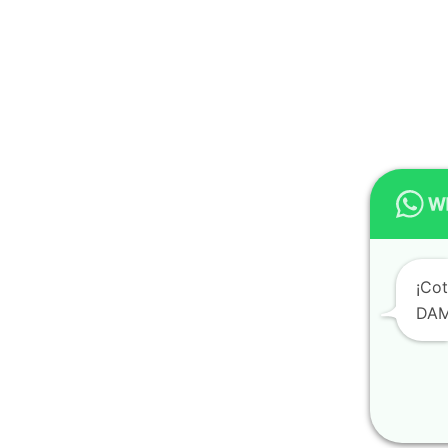
¡Cot
DAM