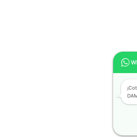
¡Cot
DAM