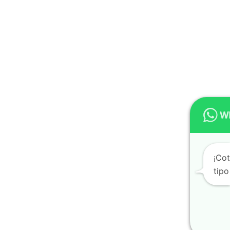
¡Co
tipo