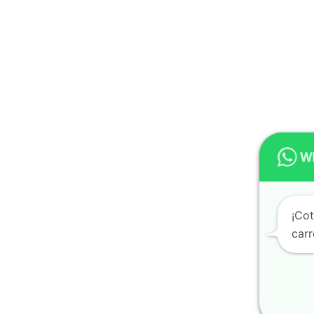
¡Co
carr