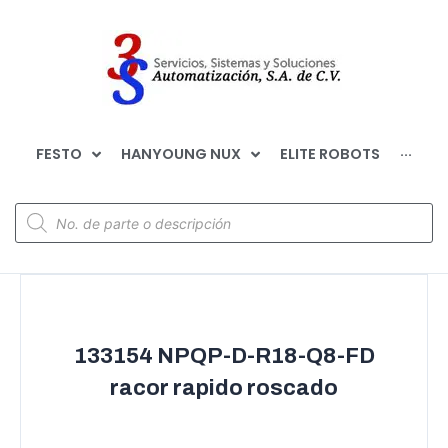
FESTO
HANYOUNG NUX
ELITE ROBOTS
···
133154 NPQP-D-R18-Q8-FD
racor rapido roscado