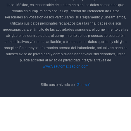
León, México, es responsable del tratamiento de los datos personales que
recaba en cumplimiento con la Ley Federal de Protección de Datos
Personales en Posesión de los Particulares, su Reglamento y Lineamientos,
utilizará sus datos personales recabados para las finalidades que son
necesarias para el ámbito de las actividades comunes, el cumplimiento de las
obligaciones contractuales, el cumplimiento de los procesos de operación,
administrativos y/o de capacitación, o bien aquellos datos que la ley obliga a
recopilar. Para mayor información acerca del tratamiento, actualizaciones de
nuestro aviso de privacidad y como puede hacer valer sus derechos, usted
puede acceder al aviso de privacidad integral a través de
www.3sautomatizacion.com
Sitio customizado por
Gearsoft