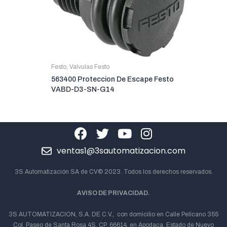
Festo
,
Valvulas Festo
563400 Proteccion De Escape Festo
VABD-D3-SN-G14
ventas1@3sautomatizacion.com
3S Automatización SA de CV© 2023. Todos los derechos reservados.
AVISO DE PRIVACIDAD.
3S AUTOMATIZACION, S.A. DE C.V., con domicilio en Calle Pelícano 355
Col. Paseo de Santa Rosa 4S, CP. 66614, en Apodaca, Estado de Nuevo