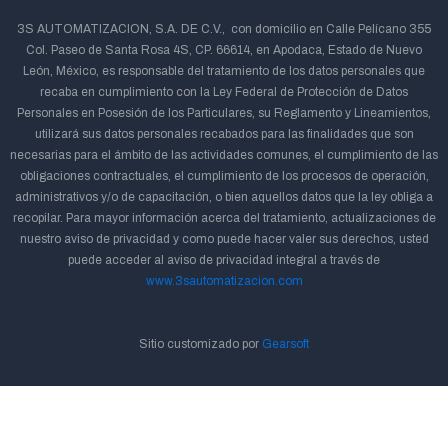
3S AUTOMATIZACION, S.A. DE C.V., con domicilio en Calle Pelícano 355
Col. Paseo de Santa Rosa 4S, CP. 66614, en Apodaca, Estado de Nuevo
León, México, es responsable del tratamiento de los datos personales que
recaba en cumplimiento con la Ley Federal de Protección de Datos
Personales en Posesión de los Particulares, su Reglamento y Lineamientos,
utilizará sus datos personales recabados para las finalidades que son
necesarias para el ámbito de las actividades comunes, el cumplimiento de las
obligaciones contractuales, el cumplimiento de los procesos de operación,
administrativos y/o de capacitación, o bien aquellos datos que la ley obliga a
recopilar. Para mayor información acerca del tratamiento, actualizaciones de
nuestro aviso de privacidad y como puede hacer valer sus derechos, usted
puede acceder al aviso de privacidad integral a través de
www.3sautomatizacion.com
Sitio customizado por
Gearsoft