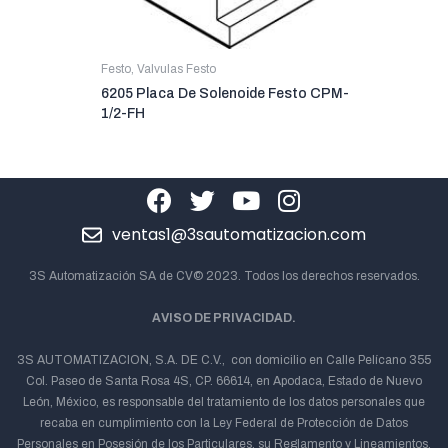
Festo
,
Valvulas Festo
6205 Placa De Solenoide Festo CPM-
1/2-FH
ventas1@3sautomatizacion.com
3S Automatización SA de CV© 2023. Todos los derechos reservados.
AVISO DE PRIVACIDAD.
3S AUTOMATIZACION, S.A. DE C.V., con domicilio en Calle Pelícano 355
Col. Paseo de Santa Rosa 4S, CP. 66614, en Apodaca, Estado de Nuevo
León, México, es responsable del tratamiento de los datos personales que
recaba en cumplimiento con la Ley Federal de Protección de Datos
Personales en Posesión de los Particulares, su Reglamento y Lineamientos,