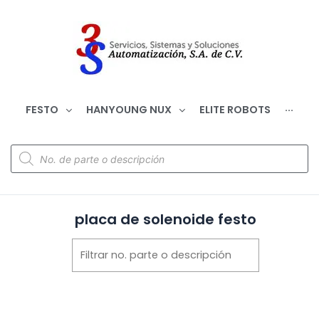
FESTO
HANYOUNG NUX
ELITE ROBOTS
···
placa de solenoide festo