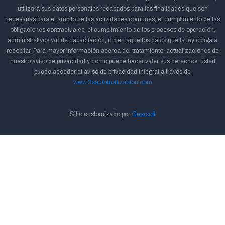
utilizará sus datos personales recabados para las finalidades que son
necesarias para el ámbito de las actividades comunes, el cumplimiento de las
obligaciones contractuales, el cumplimiento de los procesos de operación,
administrativos y/o de capacitación, o bien aquellos datos que la ley obliga a
recopilar. Para mayor información acerca del tratamiento, actualizaciones de
nuestro aviso de privacidad y como puede hacer valer sus derechos, usted
puede acceder al aviso de privacidad integral a través de
www.3sautomatizacion.com
Sitio customizado por
Gearsoft