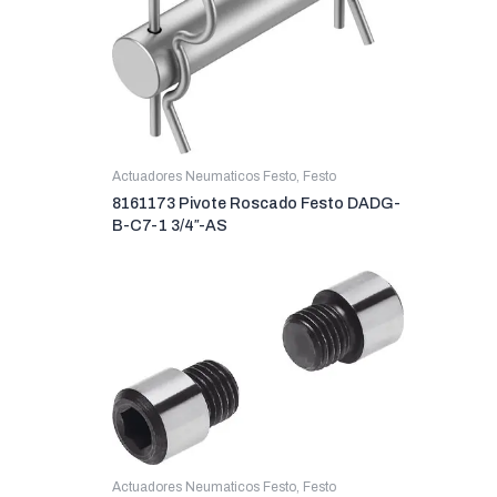
Actuadores Neumaticos Festo
,
Festo
8161173 Pivote Roscado Festo DADG-
B-C7-1 3/4″-AS
Actuadores Neumaticos Festo
,
Festo