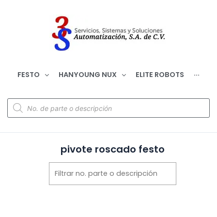
FESTO
HANYOUNG NUX
ELITE ROBOTS
···
pivote roscado festo