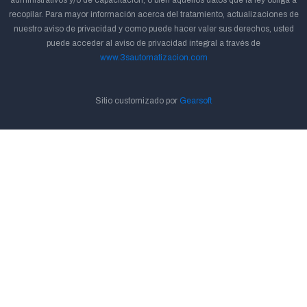
administrativos y/o de capacitación, o bien aquellos datos que la ley obliga a
recopilar. Para mayor información acerca del tratamiento, actualizaciones de
nuestro aviso de privacidad y como puede hacer valer sus derechos, usted
puede acceder al aviso de privacidad integral a través de
www.3sautomatizacion.com
Sitio customizado por
Gearsoft