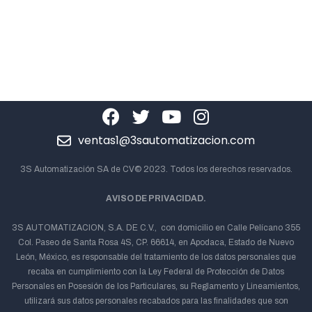
ventas1@3sautomatizacion.com
3S Automatización SA de CV© 2023. Todos los derechos reservados.
AVISO DE PRIVACIDAD.
3S AUTOMATIZACION, S.A. DE C.V., con domicilio en Calle Pelícano 355
Col. Paseo de Santa Rosa 4S, CP. 66614, en Apodaca, Estado de Nuevo
León, México, es responsable del tratamiento de los datos personales que
recaba en cumplimiento con la Ley Federal de Protección de Datos
Personales en Posesión de los Particulares, su Reglamento y Lineamientos,
utilizará sus datos personales recabados para las finalidades que son