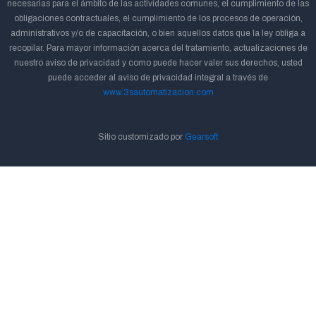
necesarias para el ámbito de las actividades comunes, el cumplimiento de las
obligaciones contractuales, el cumplimiento de los procesos de operación,
administrativos y/o de capacitación, o bien aquellos datos que la ley obliga a
recopilar. Para mayor información acerca del tratamiento, actualizaciones de
nuestro aviso de privacidad y como puede hacer valer sus derechos, usted
puede acceder al aviso de privacidad integral a través de
www.3sautomatizacion.com
Sitio customizado por
Gearsoft