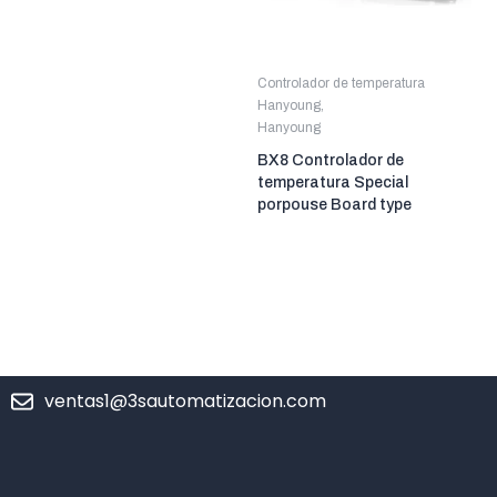
Controlador de temperatura
Hanyoung
,
Hanyoung
BX8 Controlador de
temperatura Special
porpouse Board type
ventas1@3sautomatizacion.com