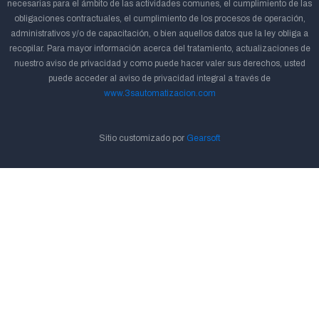
necesarias para el ámbito de las actividades comunes, el cumplimiento de las
obligaciones contractuales, el cumplimiento de los procesos de operación,
administrativos y/o de capacitación, o bien aquellos datos que la ley obliga a
recopilar. Para mayor información acerca del tratamiento, actualizaciones de
nuestro aviso de privacidad y como puede hacer valer sus derechos, usted
puede acceder al aviso de privacidad integral a través de
www.3sautomatizacion.com
Sitio customizado por
Gearsoft