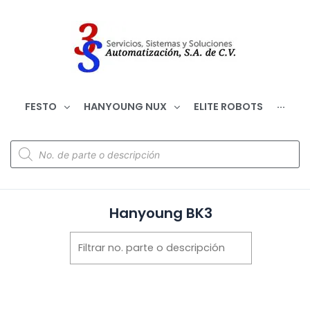
FESTO
HANYOUNG NUX
ELITE ROBOTS
···
Hanyoung BK3