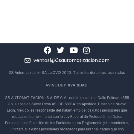
ventas1@3sautomatizacion.com
3S Automatización SA de CV© 2023. Todos los derechos reservados.
AVISO DE PRIVACIDAD.
3S AUTOMATIZACION, S.A. DE C.V., con domicilio en Calle Pelícano 355
Col. Paseo de Santa Rosa 4S, CP. 66614, en Apodaca, Estado de Nuevo
León, México, es responsable del tratamiento de los datos personales que
recaba en cumplimiento con la Ley Federal de Protección de Datos
Personales en Posesión de los Particulares, su Reglamento y Lineamientos,
utilizará sus datos personales recabados para las finalidades que son