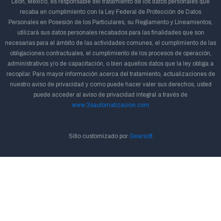
León, México, es responsable del tratamiento de los datos personales que
recaba en cumplimiento con la Ley Federal de Protección de Datos
Personales en Posesión de los Particulares, su Reglamento y Lineamientos,
utilizará sus datos personales recabados para las finalidades que son
necesarias para el ámbito de las actividades comunes, el cumplimiento de las
obligaciones contractuales, el cumplimiento de los procesos de operación,
administrativos y/o de capacitación, o bien aquellos datos que la ley obliga a
recopilar. Para mayor información acerca del tratamiento, actualizaciones de
nuestro aviso de privacidad y como puede hacer valer sus derechos, usted
puede acceder al aviso de privacidad integral a través de
www.3sautomatizacion.com
Sitio customizado por
Gearsoft