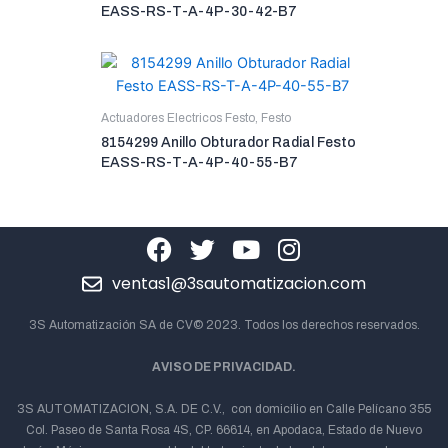
EASS-RS-T-A-4P-30-42-B7
Actuadores Electricos Festo
,
Festo
8154299 Anillo Obturador Radial Festo
EASS-RS-T-A-4P-40-55-B7
ventas1@3sautomatizacion.com
3S Automatización SA de CV© 2023. Todos los derechos reservados.
AVISO DE PRIVACIDAD.
3S AUTOMATIZACION, S.A. DE C.V., con domicilio en Calle Pelícano 355
Col. Paseo de Santa Rosa 4S, CP. 66614, en Apodaca, Estado de Nuevo